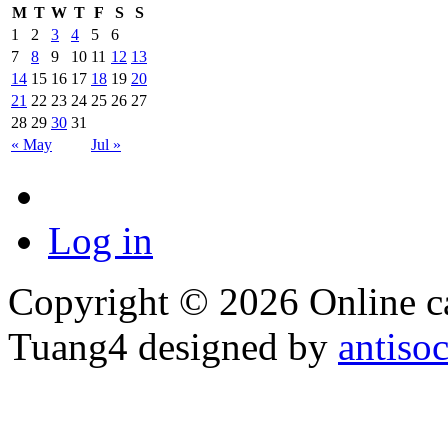
M
T
W
T
F
S
S
1
2
3
4
5
6
7
8
9
10
11
12
13
14
15
16
17
18
19
20
21
22
23
24
25
26
27
28
29
30
31
« May
Jul »
Log in
Copyright © 2026 Online cas
Tuang4 designed by
antiso