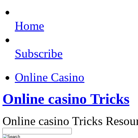
Home
Subscribe
Online Casino
Online casino Tricks
Online casino Tricks Resou