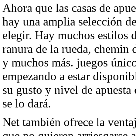
Ahora que las casas de apue
hay una amplia selección de
elegir. Hay muchos estilos 
ranura de la rueda, chemin d
y muchos más. juegos únic
empezando a estar disponibl
su gusto y nivel de apuesta
se lo dará.
Net también ofrece la ventaj
que no quieren arriesgarse 