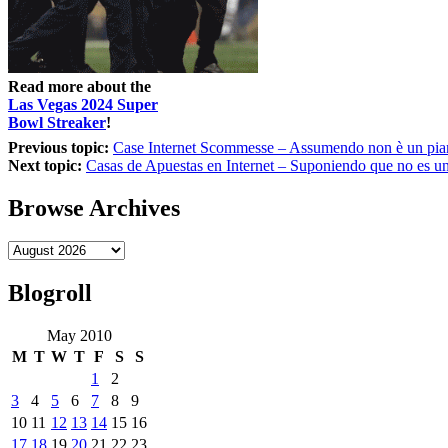
Read more about the
Las Vegas 2024 Super
Bowl Streaker
!
Previous topic:
Case Internet Scommesse – Assumendo non è un pia
Next topic:
Casas de Apuestas en Internet – Suponiendo que no es u
Browse Archives
Blogroll
May 2010
M
T
W
T
F
S
S
1
2
3
4
5
6
7
8
9
10
11
12
13
14
15
16
17
18
19
20
21
22
23