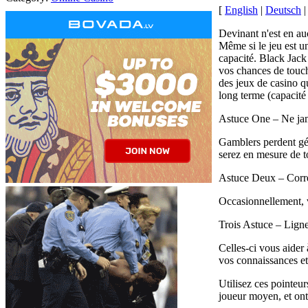
[
English
|
Deutsch
Devinant n'est en au
Même si le jeu est u
capacité. Black Jack
vos chances de touch
des jeux de casino q
long terme (capacité
Astuce One – Ne jam
Gamblers perdent gén
serez en mesure de t
Astuce Deux – Corre
Occasionnellement, v
Trois Astuce – Lignes
Celles-ci vous aider 
vos connaissances et 
Utilisez ces pointeu
joueur moyen, et on