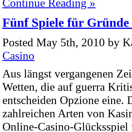
Continue Reading »
Fünf Spiele für Gründe
Posted May 5th, 2010 by K
Casino
Aus längst vergangenen Zei
Wetten, die auf guerra Kriti
entscheiden Opzione eine. 
zahlreichen Arten von Kasin
Online-Casino-Glücksspiel 