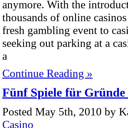
anymore. With the introduct
thousands of online casinos
fresh gambling event to ca
seeking out parking at a ca
a
Continue Reading »
Fünf Spiele für Gründe
Posted May 5th, 2010 by K
Casino