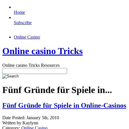
Home
Subscribe
Online Casino
Online casino Tricks
Online casino Tricks Resources
Fünf Gründe für Spiele in...
Fünf Gründe für Spiele in Online-Casinos
Date Posted: January 5th, 2010
Written by Kaylynn
Category:
Online Casino