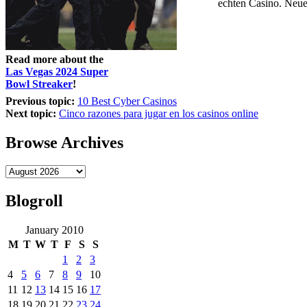
echten Casino. Neue 
Read more about the
Las Vegas 2024 Super
Bowl Streaker
!
Previous topic:
10 Best Cyber Casinos
Next topic:
Cinco razones para jugar en los casinos online
Browse Archives
Blogroll
January 2010
M
T
W
T
F
S
S
1
2
3
4
5
6
7
8
9
10
11
12
13
14
15
16
17
18
19
20
21
22
23
24