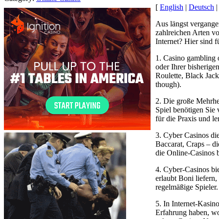
[
English
|
Deutsch
Aus längst vergangen
zahlreichen Arten v
Internet? Hier sind 
1. Casino gambling o
oder Ihrer bisherige
Roulette, Black Jac
though).
2. Die große Mehrhe
Spiel benötigen Sie 
für die Praxis und l
3. Cyber Casinos di
Baccarat, Craps – die
die Online-Casinos b
4. Cyber-Casinos bi
erlaubt Boni liefern
regelmäßige Spieler
5. In Internet-Kasin
Erfahrung haben, wo