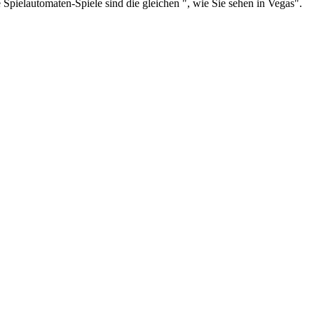
Spielautomaten-Spiele sind die gleichen ", wie Sie sehen in Vegas".