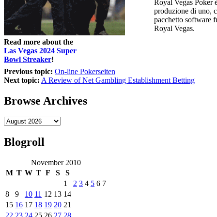
Royal Vegas Poker è 
produzione di uno, c
pacchetto software f
Royal Vegas.
Read more about the
Las Vegas 2024 Super
Bowl Streaker
!
Previous topic:
On-line Pokerseiten
Next topic:
A Review of Net Gambling Establishment Betting
Browse Archives
Blogroll
November 2010
M
T
W
T
F
S
S
1
2
3
4
5
6
7
8
9
10
11
12
13
14
15
16
17
18
19
20
21
22
23
24
25
26
27
28